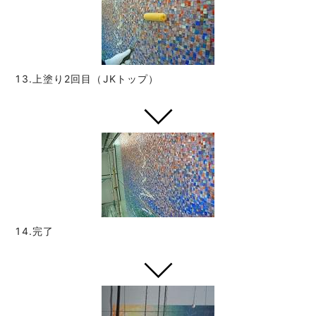
13.上塗り2回目（JKトップ）
14.完了