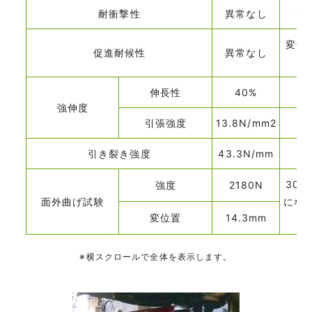
耐衝撃性
異常なし
ひ
変色
促進耐候性
異常なし
伸長性
40%
強伸度
引張強度
13.8N/mm2
引き裂き強度
43.3N/mm
30
強度
2180N
面外曲げ試験
にな
変位置
14.3mm
※横スクロールで全体を表示します。