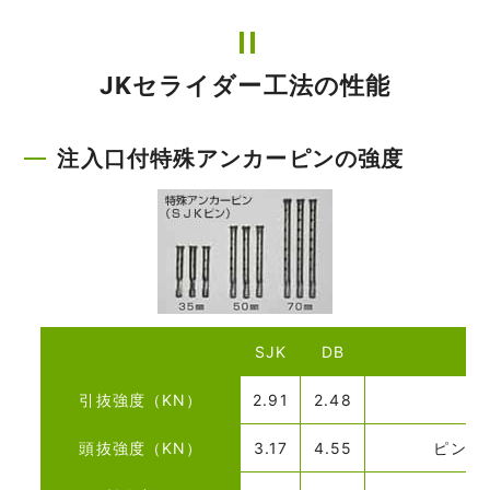
JKセライダー工法の性能
注入口付特殊アンカーピンの強度
SJK
DB
引抜強度（KN）
2.91
2.48
頭抜強度（KN）
3.17
4.55
ピン抜