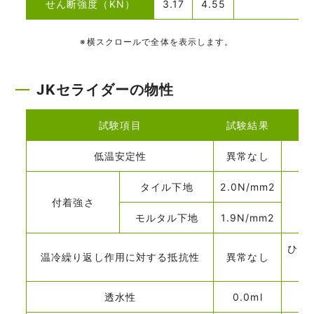
せん断強度（KN）
3.17
4.55
※横スクロールで全体を表示します。
JKセライダーの物性
試験項目
試験結果
低温安定性
異常なし
タイル下地
2.0N/mm2
付着強さ
モルタル下地
1.9N/mm2
ひび
温冷繰り返し作用に対する抵抗性
異常なし
透水性
0.0ml